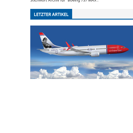
Stichwort Archiv für "Boeing 737 MAX".
LETZTER ARTIKEL