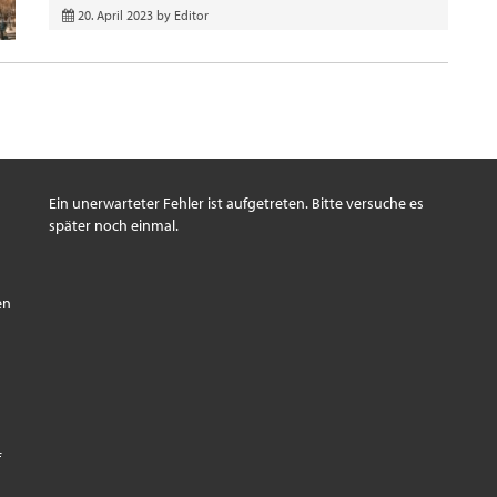
20. April 2023
by
Editor
Ein unerwarteter Fehler ist aufgetreten. Bitte versuche es
später noch einmal.
s
en
f