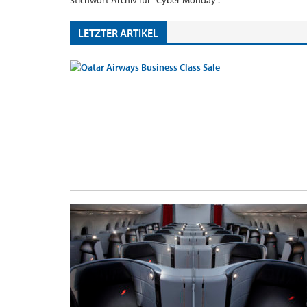
Stichwort Archiv für "Cyber Monday".
LETZTER ARTIKEL