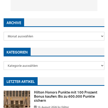
10. August 2026
8. August 2026
29. Juli 2026
2. Juni 2026
by
by
by
Editor
Editor
by
Editor
Editor
ARCHIVE
KATEGORIEN
LETZTER ARTIKEL
Hilton Honors Punkte mit 100 Prozent
Bonus kaufen: Bis zu 600.000 Punkte
sichern
10. August 2026
by
Editor