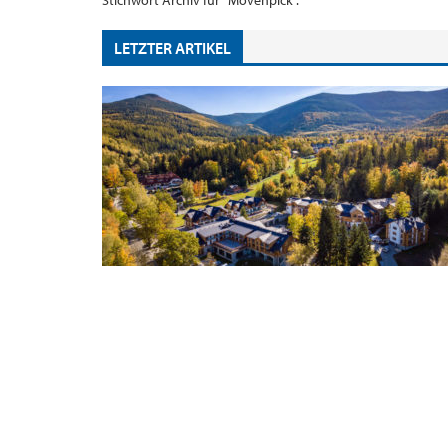
Stichwort Archiv für "Mövenpick".
LETZTER ARTIKEL