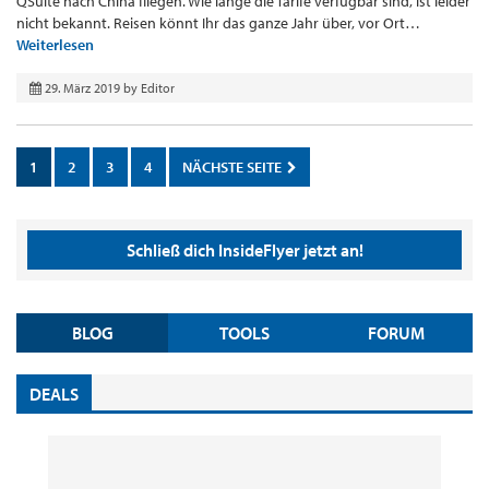
QSuite nach China fliegen. Wie lange die Tarife verfügbar sind, ist leider
nicht bekannt. Reisen könnt Ihr das ganze Jahr über, vor Ort…
Weiterlesen
29. März 2019
by
Editor
1
2
3
4
NÄCHSTE SEITE
Schließ dich InsideFlyer jetzt an!
BLOG
TOOLS
FORUM
DEALS