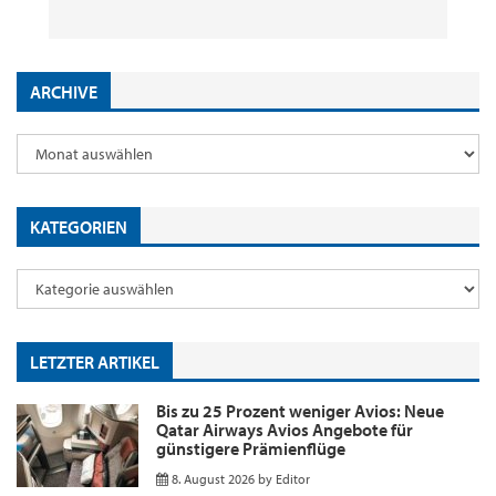
8. August 2026
29. Juli 2026
2. Juni 2026
18. Mai 2026
by
by
by
by
Editor
Editor
Editor
Editor
ARCHIVE
KATEGORIEN
LETZTER ARTIKEL
Bis zu 25 Prozent weniger Avios: Neue
Qatar Airways Avios Angebote für
günstigere Prämienflüge
8. August 2026
by
Editor