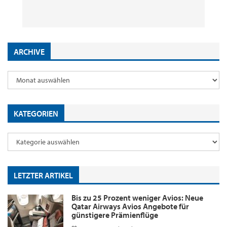
8. August 2026
29. Juli 2026
2. Juni 2026
18. Mai 2026
by
by
by
by
Editor
Editor
Editor
Editor
ARCHIVE
KATEGORIEN
LETZTER ARTIKEL
Bis zu 25 Prozent weniger Avios: Neue
Qatar Airways Avios Angebote für
günstigere Prämienflüge