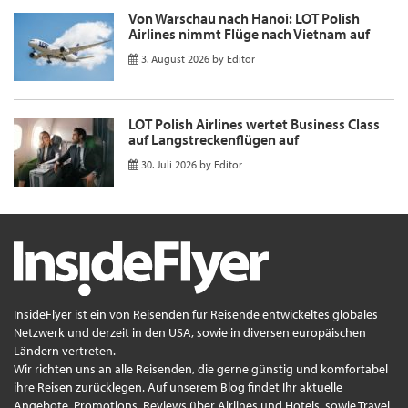
Von Warschau nach Hanoi: LOT Polish
Airlines nimmt Flüge nach Vietnam auf
3. August 2026
by
Editor
LOT Polish Airlines wertet Business Class
auf Langstreckenflügen auf
30. Juli 2026
by
Editor
InsideFlyer ist ein von Reisenden für Reisende entwickeltes globales
Netzwerk und derzeit in den USA, sowie in diversen europäischen
Ländern vertreten.
Wir richten uns an alle Reisenden, die gerne günstig und komfortabel
ihre Reisen zurücklegen. Auf unserem Blog findet Ihr aktuelle
Angebote, Promotions, Reviews über Airlines und Hotels, sowie Travel