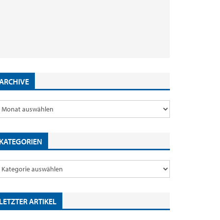
Inhaber einer Miles & More Kreditkarte
Mehr vom Sommer: Fünf Reiseideen für
können den Frequent Traveller Status
2026 und warum Marriott Bonvoy
Wochenendtrips mit dem Sommer Sale von
So fliegt ihr günstig für unter 1.000 Euro in
kaufen
Mitglieder extra profitieren
Hilton günstiger buchen
der Business Class nach Nordamerika
29. Juli 2026
2. Juni 2026
18. Mai 2026
9. Januar 2026
by
by
by
by
Editor
Editor
Editor
Editor
ARCHIVE
KATEGORIEN
LETZTER ARTIKEL