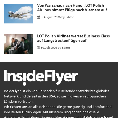
Von Warschau nach Hanoi: LOT Polish
Airlines nimmt Flüge nach Vietnam auf
3. August 2026
by
Editor
LOT Polish Airlines wertet Business Class
auf Langstreckenflügen auf
30. Juli 2026
by
Editor
InsideFlyer ist ein von Reisenden für Reisende entwickeltes globales
Netzwerk und derzeit in den USA, sowie in diversen europäischen
Ländern vertreten.
Wir richten uns an alle Reisenden, die gerne günstig und komfortabel
ihre Reisen zurücklegen. Auf unserem Blog findet Ihr aktuelle
Angebote, Promotions, Reviews über Airlines und Hotels, sowie Travel