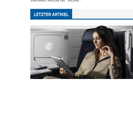
Stichwort Archiv für "WLAN".
LETZTER ARTIKEL