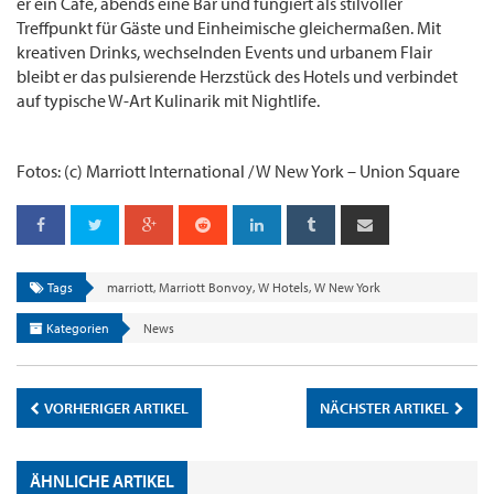
er ein Café, abends eine Bar und fungiert als stilvoller
Treffpunkt für Gäste und Einheimische gleichermaßen. Mit
kreativen Drinks, wechselnden Events und urbanem Flair
bleibt er das pulsierende Herzstück des Hotels und verbindet
auf typische W-Art Kulinarik mit Nightlife.
Fotos: (c) Marriott International / W New York – Union Square
Tags
marriott
,
Marriott Bonvoy
,
W Hotels
,
W New York
Kategorien
News
VORHERIGER ARTIKEL
NÄCHSTER ARTIKEL
ÄHNLICHE ARTIKEL