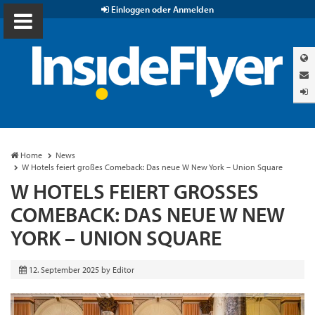
Einloggen oder Anmelden
Home
News
W Hotels feiert großes Comeback: Das neue W New York – Union Square
W HOTELS FEIERT GROSSES C
OMEBACK: DAS NEUE W NEW Y
ORK – UNION SQUARE
12. September 2025
by
Editor