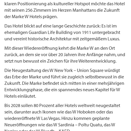
klaren Positionierung als kultureller Hotspot möchte das Hotel
mit seinen 256 Zimmern im Herzen Manhattans die Zukunft
der Marke W Hotels prägen.
Das Hotel blickt auf eine lange Geschichte zurück: Es ist im
ehemaligen Guardian Life Building von 1911 untergebracht
und vereint historische Architektur mit zeitgemäßem Luxus.
Mit dieser Wiedereröffnung kehrt die Marke W an den Ort
zurück, an dem sie vor über 20 Jahren ihre Anfänge nahm, und
setzt nun bewusst ein Zeichen für ihre Weiterentwicklung.
Die Neugestaltung des W New York – Union Square würdigt
das Erbe der Marke und führt sie zugleich selbstbewusst in die
Zukunft. Die Marke befindet sich mitten in einer mehrjährigen
Entwicklungsphase, die ein spannendes neues Kapitel für W
Hotels einläutet.
Bis 2028 sollen 80 Prozent aller Hotels weltweit neugestaltet
sein, darunter auch Ikonen wie das W Hoboken oder das
wiedereröffnete W Las Vegas. Hinzu kommen geplante
Neueröffnungen wie das W Sardinia – Poltu Quatu, das W
Naples oder das W Riyadh – KAFD.