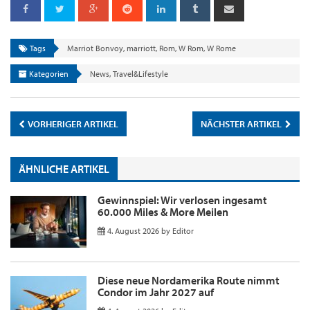
Tags
Marriot Bonvoy
,
marriott
,
Rom
,
W Rom
,
W Rome
Kategorien
News
,
Travel&Lifestyle
VORHERIGER ARTIKEL
NÄCHSTER ARTIKEL
ÄHNLICHE ARTIKEL
Gewinnspiel: Wir verlosen ingesamt
60.000 Miles & More Meilen
4. August 2026
by
Editor
Diese neue Nordamerika Route nimmt
Condor im Jahr 2027 auf