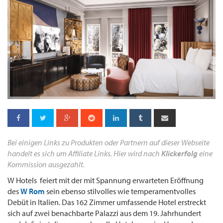
Bei einigen Links zu Produkten oder Partnern auf dieser Webseite
handelt es sich um Affiliate Links. Hier wird nach
Klickerfolg
eine
Kommission ausgezahlt.
W Hotels feiert mit der mit Spannung erwarteten Eröffnung
des
W Rom
sein ebenso stilvolles wie temperamentvolles
Debüt in Italien. Das 162 Zimmer umfassende Hotel erstreckt
sich auf zwei benachbarte Palazzi aus dem 19. Jahrhundert