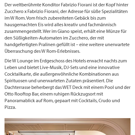
Der weltberühmte Konditor Fabrizio Fiorani ist der Kopf hinter
Zucchero x Fabrizio Fiorani, der Adresse für süße Spezialitäten
im W Rom. Vom frisch zubereiteten Gebäck bis zum
hausgemachten Eis wird alles kreativ und fachmännisch
zusammengestellt. Wer im Giano speist, erhält eine Münze für
den Süßigkeiten-Automaten im Zucchero, der mit
handgefertigten Pralinen gefüllt ist – eine weitere unerwartete
Überraschung des W Rom-Erlebnisses.
Die W Lounge im Erdgeschoss des Hotels erwacht nachts zum
Leben und bietet Live-Musik, DJ-Sets und eine innovative
Cocktailkarte, die außergewöhnliche Kombinationen aus
Spirituosen und unerwarteten Zutaten präsentiert. Die
Dachterrasse beherbergt das WET Deck mit einem Pool und der
Otto Rooftop Bar, einem ruhigen Rückzugsort mit
Panoramablick auf Rom, gepaart mit Cocktails, Crudo und
Pizza.