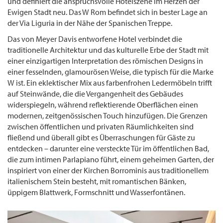
und definiert die anspruchsvolle Hotelszene im Herzen der
Ewigen Stadt neu. Das W Rom befindet sich in bester Lage an
der Via Liguria in der Nähe der Spanischen Treppe.
Das von Meyer Davis entworfene Hotel verbindet die
traditionelle Architektur und das kulturelle Erbe der Stadt mit
einer einzigartigen Interpretation des römischen Designs in
einer fesselnden, glamourösen Weise, die typisch für die Marke
W ist. Ein eklektischer Mix aus farbenfrohen Ledermöbeln trifft
auf Steinwände, die die Vergangenheit des Gebäudes
widerspiegeln, während reflektierende Oberflächen einen
modernen, zeitgenössischen Touch hinzufügen. Die Grenzen
zwischen öffentlichen und privaten Räumlichkeiten sind
fließend und überall gibt es Überraschungen für Gäste zu
entdecken – darunter eine versteckte Tür im öffentlichen Bad,
die zum intimen Parlapiano führt, einem geheimen Garten, der
inspiriert von einer der Kirchen Borrominis aus traditionellem
italienischem Stein besteht, mit romantischen Bänken,
üppigem Blattwerk, Formschnitt und Wasserfontänen.