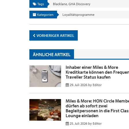
Tags
Blacklane
,
GHA Discovery
Kategorien
Loyalitätsprogramme
VORHERIGER ARTIKEL
ÄHNLICHE ARTIKEL
Inhaber einer Miles & More
Kreditkarte können den Freque
Traveller Status kaufen
29. Juli 2026
by
Editor
Miles & More: HON Circle Memb
dürfen ab sofort zwei
Begleitpersonen in die First Clas
Lounge einladen
25. Juli 2026
by
Editor