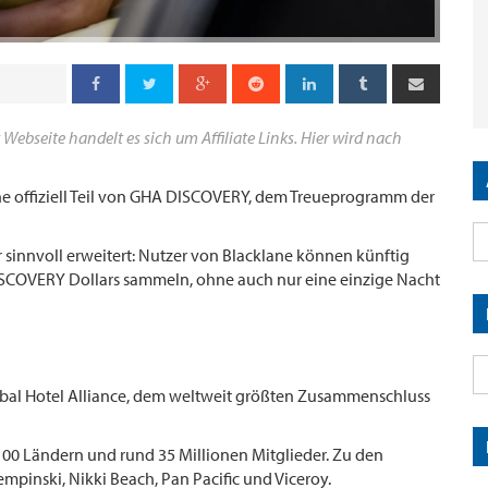
 Webseite handelt es sich um Affiliate Links. Hier wird nach
ane offiziell Teil von GHA DISCOVERY, dem Treueprogramm der
sinnvoll erweitert: Nutzer von Blacklane können künftig
SCOVERY Dollars sammeln, ohne auch nur eine einzige Nacht
bal Hotel Alliance, dem weltweit größten Zusammenschluss
 100 Ländern und rund 35 Millionen Mitglieder. Zu den
pinski, Nikki Beach, Pan Pacific und Viceroy.