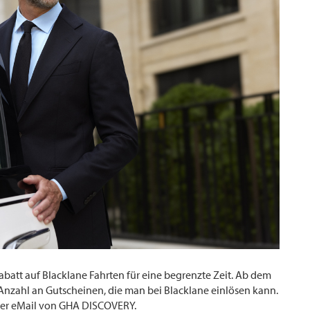
att auf Blacklane Fahrten für eine begrenzte Zeit. Ab dem
Anzahl an Gutscheinen, die man bei Blacklane einlösen kann.
ner eMail von GHA DISCOVERY.