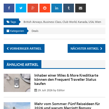
Tags
British Airways
,
Business Class
,
Club World
,
Kanada
,
USA
,
Wien
Kategorien
Deals
VORHERIGER ARTIKEL
NÄCHSTER ARTIKEL
ÄHNLICHE ARTIKEL
Inhaber einer Miles & More Kreditkarte
können den Frequent Traveller Status
kaufen
29. Juli 2026
by
Editor
Mehr vom Sommer: Fünf Reiseideen für
2026 und warum Marriott Bonvoy