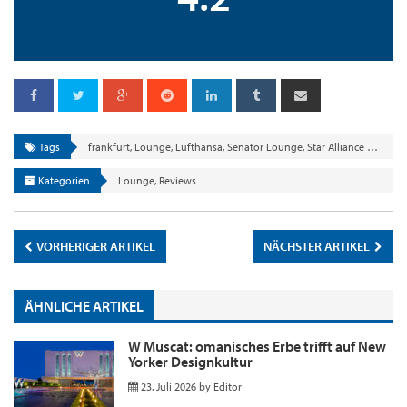
Tags
frankfurt
,
Lounge
,
Lufthansa
,
Senator Lounge
,
Star Alliance Gold
Kategorien
Lounge
,
Reviews
VORHERIGER ARTIKEL
NÄCHSTER ARTIKEL
ÄHNLICHE ARTIKEL
W Muscat: omanisches Erbe trifft auf New
Yorker Designkultur
23. Juli 2026
by
Editor