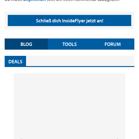
Schließ dich InsideFlyer jetzt an!
BLOG
TOOLS
FORUM
DEALS