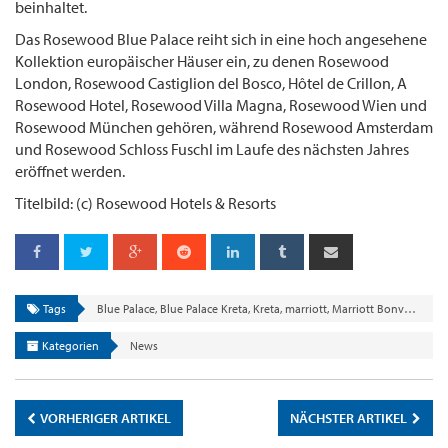
beinhaltet.
Das Rosewood Blue Palace reiht sich in eine hoch angesehene
Kollektion europäischer Häuser ein, zu denen Rosewood
London, Rosewood Castiglion del Bosco, Hôtel de Crillon, A
Rosewood Hotel, Rosewood Villa Magna, Rosewood Wien und
Rosewood München gehören, während Rosewood Amsterdam
und Rosewood Schloss Fuschl im Laufe des nächsten Jahres
eröffnet werden.
Titelbild: (c) Rosewood Hotels & Resorts
Tags
Blue Palace
,
Blue Palace Kreta
,
Kreta
,
marriott
,
Marriott Bonvoy
,
Ros
Kategorien
News
VORHERIGER ARTIKEL
NÄCHSTER ARTIKEL