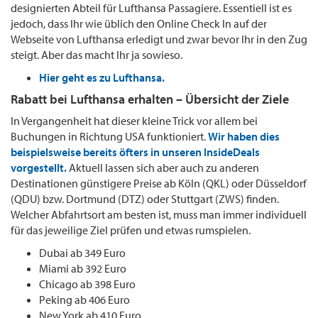
designierten Abteil für Lufthansa Passagiere. Essentiell ist es
jedoch, dass Ihr wie üblich den Online Check In auf der
Webseite von Lufthansa erledigt und zwar bevor Ihr in den Zug
steigt. Aber das macht Ihr ja sowieso.
Hier geht es zu Lufthansa.
Rabatt bei Lufthansa erhalten – Übersicht der Ziele
In Vergangenheit hat dieser kleine Trick vor allem bei
Buchungen in Richtung USA funktioniert.
Wir haben dies
beispielsweise bereits öfters in unseren InsideDeals
vorgestellt.
Aktuell lassen sich aber auch zu anderen
Destinationen günstigere Preise ab Köln (QKL) oder Düsseldorf
(QDU) bzw. Dortmund (DTZ) oder Stuttgart (ZWS) finden.
Welcher Abfahrtsort am besten ist, muss man immer individuell
für das jeweilige Ziel prüfen und etwas rumspielen.
Dubai ab 349 Euro
Miami ab 392 Euro
Chicago ab 398 Euro
Peking ab 406 Euro
New York ab 410 Euro