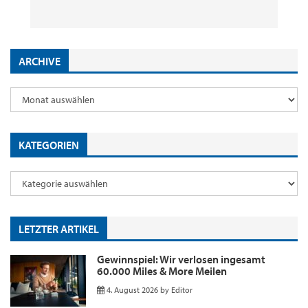
29. Juli 2026
2. Juni 2026
18. Mai 2026
9. Januar 2026
by
by
by
by
Editor
Editor
Editor
Editor
ARCHIVE
KATEGORIEN
LETZTER ARTIKEL
Gewinnspiel: Wir verlosen ingesamt
60.000 Miles & More Meilen
4. August 2026
by
Editor