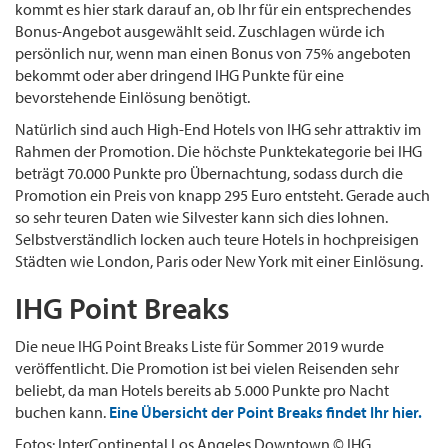
kommt es hier stark darauf an, ob Ihr für ein entsprechendes
Bonus-Angebot ausgewählt seid. Zuschlagen würde ich
persönlich nur, wenn man einen Bonus von 75% angeboten
bekommt oder aber dringend IHG Punkte für eine
bevorstehende Einlösung benötigt.
Natürlich sind auch High-End Hotels von IHG sehr attraktiv im
Rahmen der Promotion. Die höchste Punktekategorie bei IHG
beträgt 70.000 Punkte pro Übernachtung, sodass durch die
Promotion ein Preis von knapp 295 Euro entsteht. Gerade auch
so sehr teuren Daten wie Silvester kann sich dies lohnen.
Selbstverständlich locken auch teure Hotels in hochpreisigen
Städten wie London, Paris oder New York mit einer Einlösung.
IHG Point Breaks
Die neue IHG Point Breaks Liste für Sommer 2019 wurde
veröffentlicht. Die Promotion ist bei vielen Reisenden sehr
beliebt, da man Hotels bereits ab 5.000 Punkte pro Nacht
buchen kann.
Eine Übersicht der Point Breaks findet Ihr hier.
Fotos: InterContinental Los Angeles Downtown © IHG