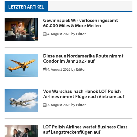
LETZTER ARTIKEL
Gewinnspiel: Wir verlosen ingesamt
60.000 Miles & More Meilen
4. August 2026
by
Editor
Diese neue Nordamerika Route nimmt
Condor im Jahr 2027 auf
4. August 2026
by
Editor
Von Warschau nach Hanoi: LOT Polish
Airlines nimmt Flüge nach Vietnam auf
3. August 2026
by
Editor
LOT Polish Airlines wertet Business Class
auf Langstreckenflügen auf