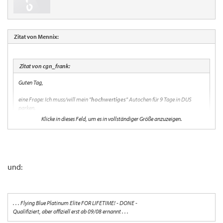
Zitat von Mennix:
Zitat von cgn_frank:
Guten Tag,
eine Frage: Ich muss/will mein "
hochwertiges
" Autochen für 9 Tage in DUS
parken.
Klicke in dieses Feld, um es in vollständiger Größe anzuzeigen.
Hat jemand Erfahrungen mit Langzeitparklätzen, sind diese sicher oder ist es
ratsam die gesicherten Parkplätze zu nehmen?
Klicke in dieses Feld, um es in vollständiger Größe anzuzeigen.
Dank Frank
und:
Nimm das Parkhaus P4. Ist überdacht und preiswert. Meinem eigenen
"
hochwertigen
" TöffTöff ist auch noch nie was passiert. Ich habe auch noch von
keinen Vorfällen gehört.
. . . Flying Blue Platinum Elite FOR LIFETIME! - DONE -
Ich persönlich bin in DUS übrigens mittlerweile megafaul. Ich fahr direkt am Terminal
Qualifiziert, aber offiziell erst ab 09/08 ernannt . . .
vor, geb meine
Wägelchen
beim Valet Service ab, lasse es auf P 4 stellen und habe es