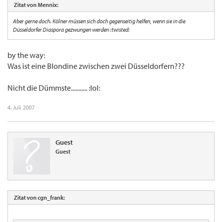
Zitat von Mennix:
Aber gerne doch. Kölner müssen sich doch gegenseitig helfen, wenn sie in die
Düsseldorfer Diaspora gezwungen werden :twisted:
by the way:
Was ist eine Blondine zwischen zwei Düsseldorfern???
Nicht die Dümmste........... :lol:
4. Juli 2007
Guest
Guest
Zitat von cgn_frank: