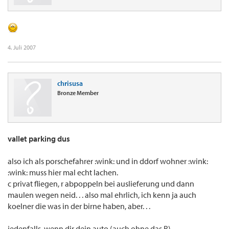
4. Juli 2007
chrisusa
Bronze Member
vallet parking dus
also ich als porschefahrer :wink: und in ddorf wohner :wink:
:wink: muss hier mal echt lachen.
c privat fliegen, r abpoppeln bei auslieferung und dann
maulen wegen neid. . . also mal ehrlich, ich kenn ja auch
koelner die was in der birne haben, aber. . .
jedenfalls, wenn dir dein auto (auch ohne das R)