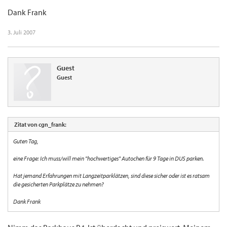
Dank Frank
3. Juli 2007
Guest
Guest
Zitat von cgn_frank:
Guten Tag,
eine Frage: Ich muss/will mein "hochwertiges" Autochen für 9 Tage in DUS parken.
Hat jemand Erfahrungen mit Langzeitparklätzen, sind diese sicher oder ist es ratsam
die gesicherten Parkplätze zu nehmen?
Dank Frank