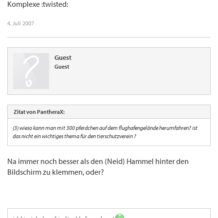
Komplexe :twisted:
4. Juli 2007
Guest
Guest
Zitat von PantheraX:
(3) wieso kann man mit 300
pferdchen
auf dem flughafengelände herumfahren? ist
das nicht ein wichtiges thema für den tierschutzverein ?
Na immer noch besser als den (Neid) Hammel hinter den
Bildschirm zu klemmen, oder?