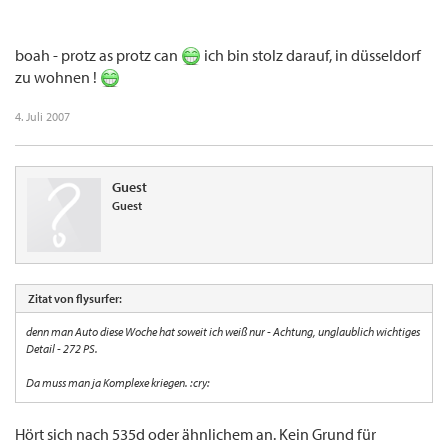
boah - protz as protz can
ich bin stolz darauf, in düsseldorf
zu wohnen !
4. Juli 2007
Guest
Guest
Zitat von flysurfer:
denn man Auto diese Woche hat soweit ich weiß nur - Achtung, unglaublich wichtiges
Detail - 272 PS.
Da muss man ja Komplexe kriegen. :cry:
Hört sich nach 535d oder ähnlichem an. Kein Grund für