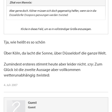
Zitat von Mennix:
Aber gerne doch. Kölner müssen sich doch gegenseitig helfen, wenn sie in die
Düsseldorfer Diaspora gezwungen werden :twisted:
by the way:
Klicke in dieses Feld, um es in vollständiger Größe anzuzeigen.
Was ist eine Blondine zwischen zwei Düsseldorfern???
Nicht die Dümmste........... :lol:
Tja, wie heißt es so schön
Über Köln, da lacht die Sonne, über Düsseldorf die ganze Welt.
Zumindest ersteres stimmt heute aber leider nicht. :cry: Zum
Glück ist die zweite Aussage aber vollkommen
wetterunabhängig :twisted:
4. Juli 2007
Guest
Guest