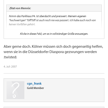
Zitat von Mennix:
Nimm das Parkhaus P4. Ist überdacht und preiswert. Meinem eigenen
"hochwertigen" TöffTöff ist auch noch nie was passiert. Ich habe auch noch von
keinen Vorfällen gehört.
Klicke in dieses Feld, um es in vollständiger Größe anzuzeigen.
sounds good, dann park ich die fuhre in P4
DANKE!
Aber gerne doch. Kölner müssen sich doch gegenseitig helfen,
wenn sie in die Düsseldorfer Diaspora gezwungen werden
:twisted:
4. Juli 2007
cgn_frank
Gold Member