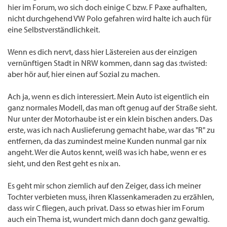
hier im Forum, wo sich doch einige C bzw. F Paxe aufhalten,
nicht durchgehend VW Polo gefahren wird halte ich auch für
eine Selbstverständlichkeit.
Wenn es dich nervt, dass hier Lästereien aus der einzigen
vernünftigen Stadt in NRW kommen, dann sag das :twisted:
aber hör auf, hier einen auf Sozial zu machen.
Ach ja, wenn es dich interessiert. Mein Auto ist eigentlich ein
ganz normales Modell, das man oft genug auf der Straße sieht.
Nur unter der Motorhaube ist er ein klein bischen anders. Das
erste, was ich nach Auslieferung gemacht habe, war das "R" zu
entfernen, da das zumindest meine Kunden nunmal gar nix
angeht. Wer die Autos kennt, weiß was ich habe, wenn er es
sieht, und den Rest geht es nix an.
Es geht mir schon ziemlich auf den Zeiger, dass ich meiner
Tochter verbieten muss, ihren Klassenkameraden zu erzählen,
dass wir C fliegen, auch privat. Dass so etwas hier im Forum
auch ein Thema ist, wundert mich dann doch ganz gewaltig.