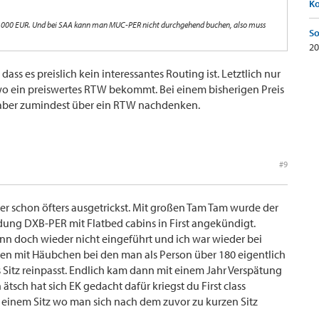
K
15.000 EUR. Und bei SAA kann man MUC-PER nicht durchgehend buchen, also muss
So
20
ss es preislich kein interessantes Routing ist. Letztlich nur
 ein preiswertes RTW bekommt. Bei einem bisherigen Preis
 aber zumindest über ein RTW nachdenken.
#9
er schon öfters ausgetrickst. Mit großen Tam Tam wurde der
dung DXB-PER mit Flatbed cabins in First angekündigt.
nn doch wieder nicht eingeführt und ich war wieder bei
zen mit Häubchen bei den man als Person über 180 eigentlich
ss Sitz reinpasst. Endlich kam dann mit einem Jahr Verspätung
ätsch hat sich EK gedacht dafür kriegst du First class
t einem Sitz wo man sich nach dem zuvor zu kurzen Sitz