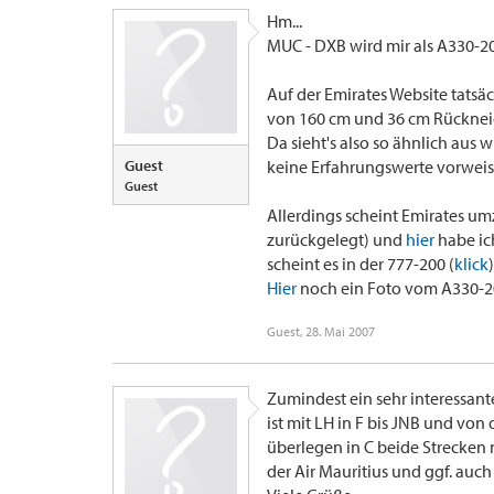
Hm...
MUC - DXB wird mir als A330-20
Auf der Emirates Website tatsäc
von 160 cm und 36 cm Rücknei
Da sieht's also so ähnlich aus w
Guest
keine Erfahrungswerte vorweis
Guest
Allerdings scheint Emirates u
zurückgelegt) und
hier
habe ic
scheint es in der 777-200 (
klick
Hier
noch ein Foto vom A330-20
Guest
,
28. Mai 2007
Zumindest ein sehr interessante
ist mit LH in F bis JNB und von 
überlegen in C beide Strecken 
der Air Mauritius und ggf. auch