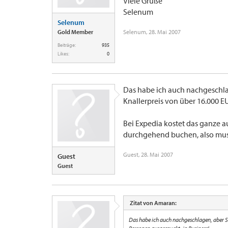
Viele Grüße
Selenum
Selenum
Gold Member
Selenum
,
28. Mai 2007
Beiträge:
935
Likes:
0
Das habe ich auch nachgeschl
Knallerpreis von über 16.000 E
Bei Expedia kostet das ganze 
durchgehend buchen, also mus
Guest
,
28. Mai 2007
Guest
Guest
Zitat von Amaran:
Das habe ich auch nachgeschlagen, aber 