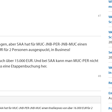
Wi
mö
#7
We
Sc
We
Sc
20
agen, aber SAA hat für MUC-JNB-PER-JNB-MUC einen
UR für 2 Personen ausgespuckt, in Business!
Se
20
auch über 15.000 EUR. Und bei SAA kann man MUC-PER nicht
s eine Etappenbuchung her.
Wo
in
#8
Re
Em
Au
SAA hat für MUC-JNB-PER-JNB-MUC einen Knallerpreis von über 16.000 EUR für 2
Po