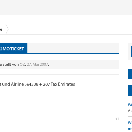
ce
12MO TICKET
erstellt von
OZ
,
27. Mai 2007
.
s und Airline : €4338 + 207 Tax Emirates
Wo
Au
#1
Wi
mö