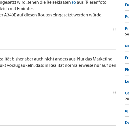
ngesetzt wird, sehen die Reiseklassen
so
aus (Riesenfoto
E
gleich mit Emirates.
er A340E auf diesen Routen eingesetzt werden würde.
Po
Pr
#4
Se
NY
Er
Realität bisher aber auch nicht anders aus. Nur das Marketing
ukt vorzugaukeln, dass in Realität normalerweise nur auf den
Fl
Lu
#5
Ca
20
up
De