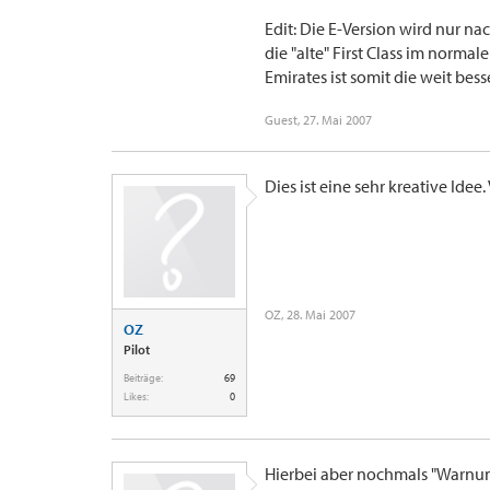
Edit: Die E-Version wird nur 
die "alte" First Class im normal
Emirates ist somit die weit bess
Guest
,
27. Mai 2007
Dies ist eine sehr kreative Idee.
OZ
,
28. Mai 2007
OZ
Pilot
Beiträge:
69
Likes:
0
Hierbei aber nochmals "Warnun