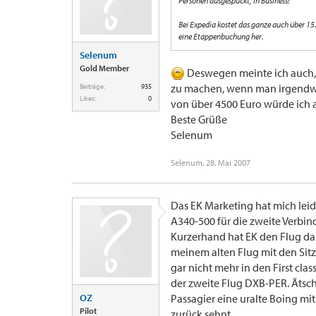
Personen ausgespuckt, in Business!
Bei Expedia kostet das ganze auch über 
eine Etappenbuchung her.
Selenum
Gold Member
Deswegen meinte ich auch, da
zu machen, wenn man irgendwo
Beiträge:
935
Likes:
0
von über 4500 Euro würde ich
Beste Grüße
Selenum
Selenum
,
28. Mai 2007
Das EK Marketing hat mich leid
A340-500 für die zweite Verbin
Kurzerhand hat EK den Flug da
meinem alten Flug mit den Sit
gar nicht mehr in den First cla
der zweite Flug DXB-PER. Ätsch 
OZ
Passagier eine uralte Boing mi
Pilot
zurück sehnt.