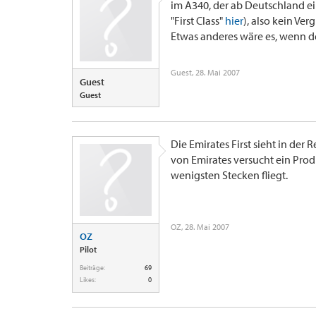
im A340, der ab Deutschland ei
"First Class"
hier
), also kein Ver
Etwas anderes wäre es, wenn d
Guest
,
28. Mai 2007
Guest
Guest
Die Emirates First sieht in der 
von Emirates versucht ein Prod
wenigsten Stecken fliegt.
OZ
,
28. Mai 2007
OZ
Pilot
Beiträge:
69
Likes:
0