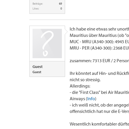
Beiträge:
69
Likes:
0
Ich habe eine etwas sehr unort
Mauritius über Mauritius (ob "
MUC - MRU (A340-300): 4945 EU
MRU - PER (A340-300): 2368 EU
zusammen: 7313 EUR / 2 Person
Guest
Guest
Ihr könntet auf Hin- und Rückf
nicht so stressig.
Allerdings:
- die "First Class" bei Air Maur
Airways (
Info
)
- ich weiß nicht, ob der angege
offensichtlich hat nur die E-V
Wesentlich komfortabler dürfte