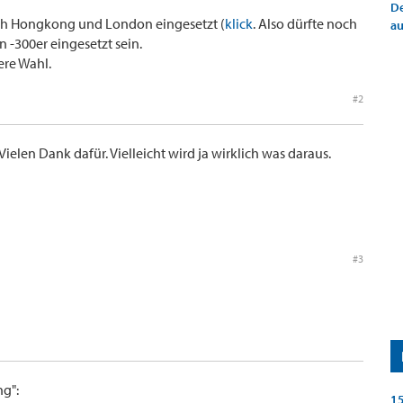
De
nach Hongkong und London eingesetzt (
klick
. Also dürfte noch
a
en -300er eingesetzt sein.
ere Wahl.
#2
 Vielen Dank dafür. Vielleicht wird ja wirklich was daraus.
#3
g":
15