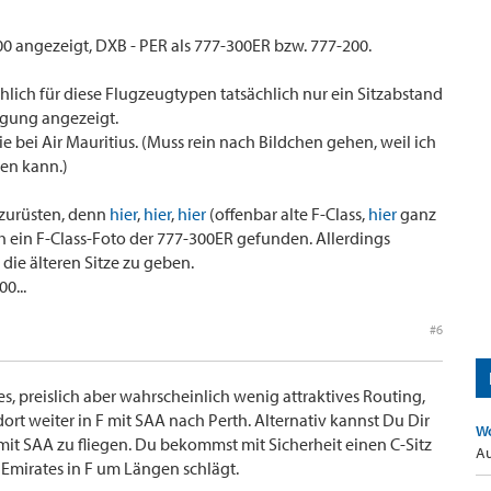
0 angezeigt, DXB - PER als 777-300ER bzw. 777-200.
hlich für diese Flugzeugtypen tatsächlich nur ein Sitzabstand
gung angezeigt.
ie bei Air Mauritius. (Muss rein nach Bildchen gehen, weil ich
en kann.)
mzurüsten, denn
hier
,
hier
,
hier
(offenbar alte F-Class,
hier
ganz
h ein F-Class-Foto der 777-300ER gefunden. Allerdings
) die älteren Sitze zu geben.
0...
#6
s, preislich aber wahrscheinlich wenig attraktives Routing,
dort weiter in F mit SAA nach Perth. Alternativ kannst Du Dir
Wo
mit SAA zu fliegen. Du bekommst mit Sicherheit einen C-Sitz
Au
 Emirates in F um Längen schlägt.