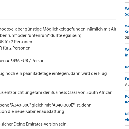
We
Sc
We
hodoxe, aber günstige Möglichkeit gefunden, nämlich mit Air
Sc
obenrum" oder "untenrum" dürfte egal sein):
20
R für 2 Personen
R für 2 Personen
Wo
in
en = 3656 EUR / Person
Re
lug noch ein paar Badetage einlegen, dann wird der Flug
Em
Au
itius entspricht ungefähr der Business Class von South African
Po
K
bene "A340-300" gleich mit "A340-300E" ist, denn
ersion die neue Kabinenausstattung
NF
vi
 sicher Deine Emirates-Version sein.