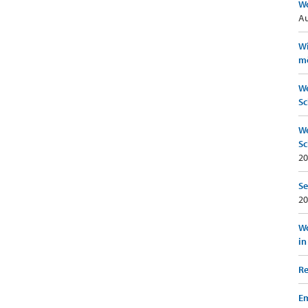
Wo
Au
Wi
mö
We
Sc
We
Sc
20
Se
20
Wo
in
Re
Em