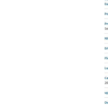
E
Po
Pr
Se
NY
Er
Fl
Lu
Ca
20
up
De