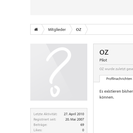
Mitglieder
OZ
OZ
Pilot
OZ wurde zuletzt ges
Profilnachrichten
Es existieren bish
können.
Letzte Aktivität:
27. April 2010
Registriert seit:
20. Mai 2007
Beiträge:
69
Likes:
0