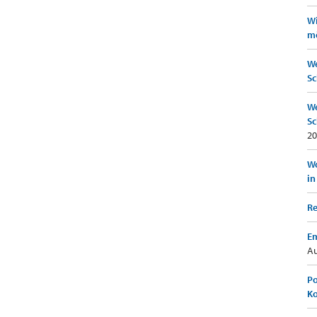
Wi
mö
We
Sc
We
Sc
20
Wo
in
Re
Em
Au
Po
K