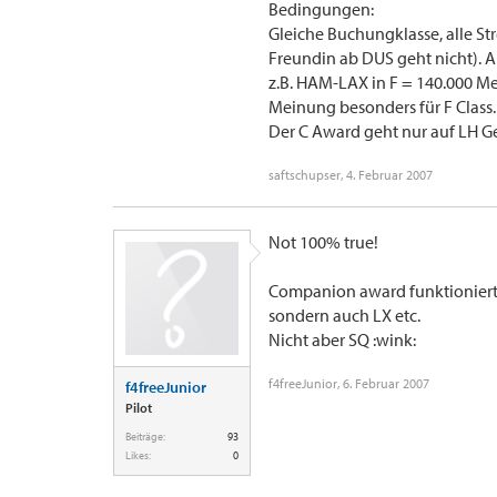
Bedingungen:
Gleiche Buchungklasse, alle St
Freundin ab DUS geht nicht).
z.B. HAM-LAX in F = 140.000 Me
Meinung besonders für F Class
Der C Award geht nur auf LH Ge
saftschupser
,
4. Februar 2007
Not 100% true!
Companion award funktioniert a
sondern auch LX etc.
Nicht aber SQ :wink:
f4freeJunior
,
6. Februar 2007
f4freeJunior
Pilot
Beiträge:
93
Likes:
0