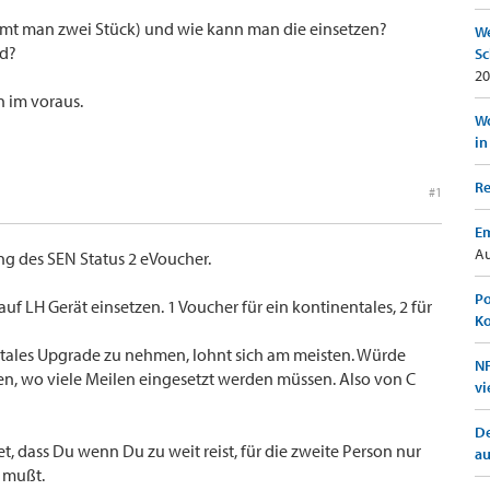
mmt man zwei Stück) und wie kann man die einsetzen?
We
rd?
Sc
20
n im voraus.
Wo
in
Re
#1
Em
Au
g des SEN Status 2 eVoucher.
Po
uf LH Gerät einsetzen. 1 Voucher für ein kontinentales, 2 für
K
ntales Upgrade zu nehmen, lohnt sich am meisten. Würde
NF
, wo viele Meilen eingesetzt werden müssen. Also von C
vi
De
 dass Du wenn Du zu weit reist, für die zweite Person nur
a
n mußt.