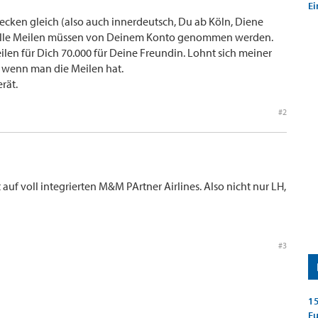
Ei
recken gleich (also auch innerdeutsch, Du ab Köln, Diene
 Alle Meilen müssen von Deinem Konto genommen werden.
ilen für Dich 70.000 für Deine Freundin. Lohnt sich meiner
. wenn man die Meilen hat.
rät.
#2
uf voll integrierten M&M PArtner Airlines. Also nicht nur LH,
#3
15
E