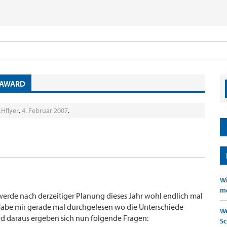
 AWARD
LHflyer
,
4. Februar 2007
.
Wi
mö
 werde nach derzeitiger Planung dieses Jahr wohl endlich mal
 Habe mir gerade mal durchgelesen wo die Unterschiede
We
d daraus ergeben sich nun folgende Fragen:
Sc