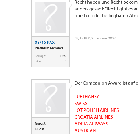
Recht haben und Recht bekomme
anders gesagt: "Recht gibt es a
oberhalb der befliegbaren Atm
08/15 PAX
,
9. Februar 2007
08/15 PAX
Platinum Member
Beiträge:
1.399
Likes:
0
Der Companion Award ist auf d
LUFTHANSA
SWISS
LOT POLISH AIRLINES
CROATIA AIRLINES
Guest
ADRIA AIRWAYS
Guest
AUSTRIAN