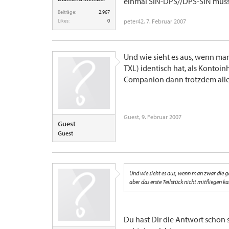
einmal SIN-DPS//DPS-SIN mus
Beiträge:
2.967
Likes:
0
peter42
,
7. Februar 2007
Und wie sieht es aus, wenn m
TXL) identisch hat, als Kontoin
Companion dann trotzdem allei
Guest
,
9. Februar 2007
Guest
Guest
Und wie sieht es aus, wenn man zwar die 
aber das erste Teilstück nicht mitfliegen
Du hast Dir die Antwort schon 