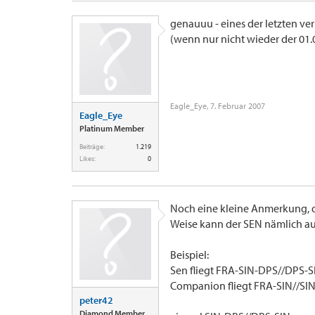
genauuu - eines der letzten verb
(wenn nur nicht wieder der 01
Eagle_Eye
,
7. Februar 2007
Eagle_Eye
Platinum Member
Beiträge:
1.219
Likes:
0
Noch eine kleine Anmerkung, 
Weise kann der SEN nämlich a
Beispiel:
Sen fliegt FRA-SIN-DPS//DPS-S
Companion fliegt FRA-SIN//S
peter42
Diamond Member