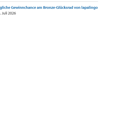
gliche Gewinnchance am Bronze-Glücksrad von lapalingo
. Juli 2026