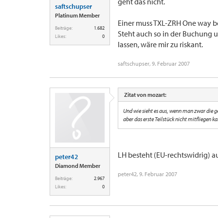
geht das nicht.
saftschupser
Platinum Member
Einer muss TXL-ZRH One way b
Beiträge:
1.682
Steht auch so in der Buchung u
Likes:
0
lassen, wäre mir zu riskant.
saftschupser
,
9. Februar 2007
Zitat von mozart:
Und wie sieht es aus, wenn man zwar die 
aber das erste Teilstück nicht mitfliegen
LH besteht (EU-rechtswidrig) au
peter42
Diamond Member
peter42
,
9. Februar 2007
Beiträge:
2.967
Likes:
0