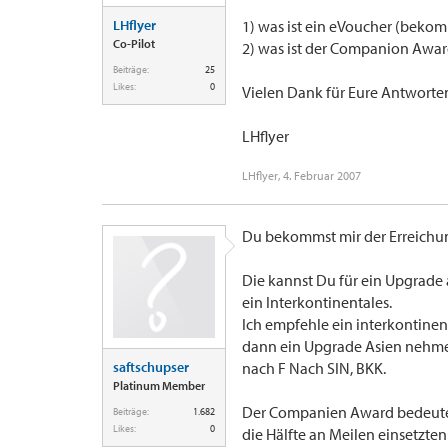
LHflyer
1) was ist ein eVoucher (beko
Co-Pilot
2) was ist der Companion Awa
Beiträge:
25
Likes:
0
Vielen Dank für Eure Antworte
LHflyer
LHflyer
,
4. Februar 2007
Du bekommst mir der Erreichun
Die kannst Du für ein Upgrade a
ein Interkontinentales.
Ich empfehle ein interkontine
dann ein Upgrade Asien nehmen
saftschupser
nach F Nach SIN, BKK.
Platinum Member
Der Companien Award bedeutet,
Beiträge:
1.682
Likes:
0
die Hälfte an Meilen einsetzte