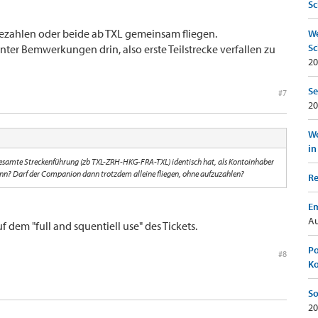
Sc
ezahlen oder beide ab TXL gemeinsam fliegen.
We
Sc
nter Bemwerkungen drin, also erste Teilstrecke verfallen zu
20
Se
#7
20
Wo
in
gesamte Streckenführung (zb TXL-ZRH-HKG-FRA-TXL) identisch hat, als Kontoinhaber
 kann? Darf der Companion dann trotzdem alleine fliegen, ohne aufzuzahlen?
Re
Em
Au
f dem "full and squentiell use" des Tickets.
Po
#8
K
So
20