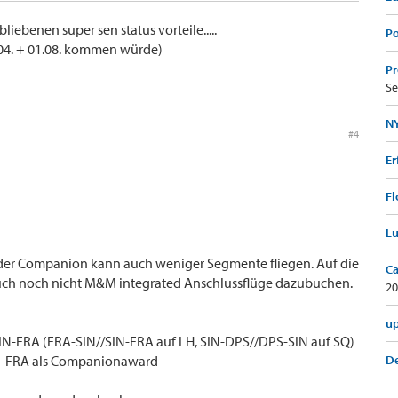
liebenen super sen status vorteile.....
Po
.04. + 01.08. kommen würde)
Pr
Se
NY
#4
Er
Fl
Lu
der Companion kann auch weniger Segmente fliegen. Auf die
Ca
uch noch nicht M&M integrated Anschlussflüge dazubuchen.
20
up
IN-FRA (FRA-SIN//SIN-FRA auf LH, SIN-DPS//DPS-SIN auf SQ)
IN-FRA als Companionaward
De