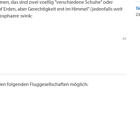
n, das sind zwei voellig "verschiedene Schuhe" oder
Tä
uf Erden, aber Gerechtigkeit erst im Himmel" (jedenfalls weit
23
osphaere :wink:
#9
en folgenden Fluggesellschaften möglich: