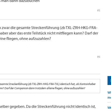
s man dann dazubuchen
#5
an zwar die gesamte Streckenführung (zb TXL-ZRH-HKG-FRA-
haber aber das erste Teilstück nicht mitfliegen kann? Darf der
ne fliegen, ohne aufzuzahlen?
#6
gesamte Streckenführung (zb TXL-ZRH-HKG-FRA-TXL) identisch hat, als Kontoinhaber
 kann? Darf der Companion dann trotzdem alleine fliegen, ohne aufzuzahlen?
Wi
mö
selber gegeben. Da die Streckenführung nicht identisch ist,
We