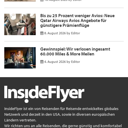
Bis zu 25 Prozent weniger Avios: Neue
Qatar Airways Avios Angebote für
günstigere Prämienflüge
8. August 2026
by
Editor
Gewinnspiel: Wir verlosen ingesamt
60.000 Miles & More Meilen
4. August 2026
by
Editor
InsideFlyer ist ein von Reisenden für Reisende entwickeltes globales
Netzwerk und derzeit in den USA, sowie in diversen europäischen
Ländern vertreten.
Wir richten uns an alle Reisenden, die gerne günstig und komfortabel