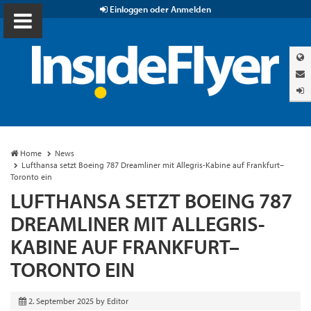
Einloggen oder Anmelden
Home
News
Lufthansa setzt Boeing 787 Dreamliner mit Allegris-Kabine auf Frankfurt–
Toronto ein
LUFTHANSA SETZT BOEING 787
DREAMLINER MIT ALLEGRIS-
KABINE AUF FRANKFURT–
TORONTO EIN
2. September 2025
by
Editor