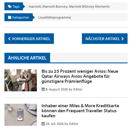
Tags
marriott
,
Marriott Bonvoy
,
Marriott BOnvoy Moments
Kategorien
Loyalitätsprogramme
VORHERIGER ARTIKEL
NÄCHSTER ARTIKEL
ÄHNLICHE ARTIKEL
Bis zu 25 Prozent weniger Avios: Neue
Qatar Airways Avios Angebote für
günstigere Prämienflüge
8. August 2026
by
Editor
Inhaber einer Miles & More Kreditkarte
können den Frequent Traveller Status
kaufen
29. Juli 2026
by
Editor