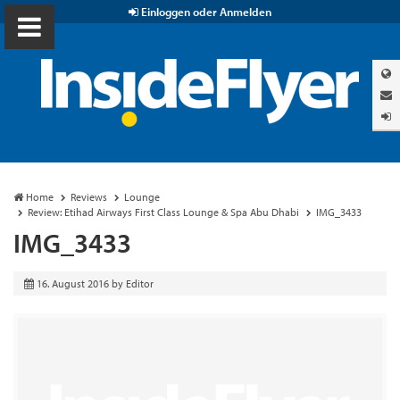
Einloggen oder Anmelden
Home
Reviews
Lounge
Review: Etihad Airways First Class Lounge & Spa Abu Dhabi
IMG_3433
IMG_3433
16. August 2016
by
Editor