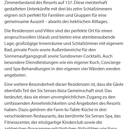
Zimmerbestand des Resorts auf 137. Diese meisterhaft
gestalteten Unterkünfte mit drei bis zehn Schlafzimmern
eignen sich perfekt für Familien und Gruppen für eine
gemeinsame Auszeit – abseits des hektischen Alltages.
Die Residenzen und Villen sind der perfekte Ort für einen
anspruchsvollen Urlaub und bieten eine atemberaubende
Lage, großzügige Innenräume und Schlafzimmer mit eigenem
Bad, private Pools sowie Außenbereiche für den
Sonnenaufgangsgruß sowie Sundowner-Cocktails. Auch
besondere Dienstleistungen wie ein eigener Koch, Concierge
und Spa-Behandlungen in den eigenen vier Wänden werden
angeboten.
Eine weitere Besonderheit dieser Residenzen ist, dass die Gäste
ebenfalls Teil der Six Senses Ibiza Gemeinschaft sind. Das
bedeutet, dass sie einen unvergleichlichen Zugang zu den
umfassenden Annehmlichkeiten und Angeboten des Resorts
haben. Dazu gehören die Farm-to-Table-Küche in drei
verschiedenen Restaurants, das berühmte Six Senses Spa, das
Fitnesscenter, der einzigartige Kinderclub sowie die
zahlreichen Programme mit täglichen Aktivitäten wie Yoga,