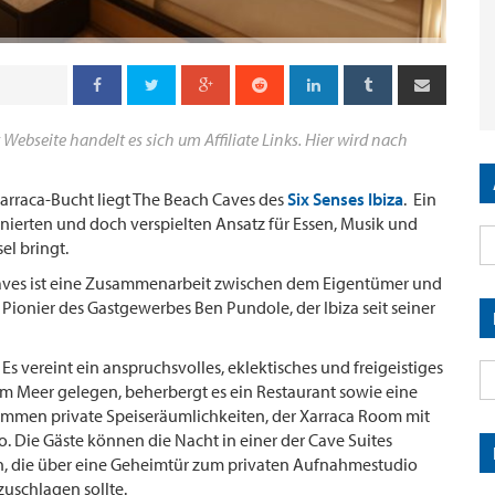
 Webseite handelt es sich um Affiliate Links. Hier wird nach
arraca-Bucht liegt The Beach Caves des
Six Senses Ibiza
. Ein
inierten und doch verspielten Ansatz für Essen, Musik und
l bringt.
Caves ist eine Zusammenarbeit zwischen dem Eigentümer und
Pionier des Gastgewerbes Ben Pundole, der Ibiza seit seiner
Es vereint ein anspruchsvolles, eklektisches und freigeistiges
am Meer gelegen, beherbergt es ein Restaurant sowie eine
kommen private Speiseräumlichkeiten, der Xarraca Room mit
 Die Gäste können die Nacht in einer der Cave Suites
en, die über eine Geheimtür zum privaten Aufnahmestudio
 zuschlagen sollte.