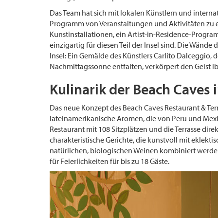
Das Team hat sich mit lokalen Künstlern und intern
Programm von Veranstaltungen und Aktivitäten zu e
Kunstinstallationen, ein Artist-in-Residence-Progr
einzigartig für diesen Teil der Insel sind. Die Wände
Insel: Ein Gemälde des Künstlers Carlito Dalceggio, d
Nachmittagssonne entfalten, verkörpert den Geist Ib
Kulinarik der Beach Caves 
Das neue Konzept des Beach Caves Restaurant & Terra
lateinamerikanische Aromen, die von Peru und Mexik
Restaurant mit 108 Sitzplätzen und die Terrasse dire
charakteristische Gerichte, die kunstvoll mit eklek
natürlichen, biologischen Weinen kombiniert werden
für Feierlichkeiten für bis zu 18 Gäste.