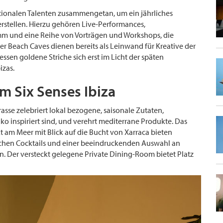
ationalen Talenten zusammengetan, um ein jährliches
rstellen. Hierzu gehören Live-Performances,
amm und eine Reihe von Vorträgen und Workshops, die
 der Beach Caves dienen bereits als Leinwand für Kreative der
essen goldene Striche sich erst im Licht der späten
izas.
im Six Senses Ibiza
sse zelebriert lokal bezogene, saisonale Zutaten,
o inspiriert sind, und verehrt mediterrane Produkte. Das
kt am Meer mit Blick auf die Bucht von Xarraca bieten
tischen Cocktails und einer beeindruckenden Auswahl an
. Der versteckt gelegene Private Dining-Room bietet Platz