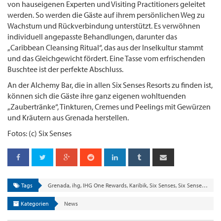
von hauseigenen Experten und Visiting Practitioners geleitet
werden. So werden die Gäste auf ihrem persönlichen Weg zu
Wachstum und Rückverbindung unterstützt. Es verwöhnen
individuell angepasste Behandlungen, darunter das
„Caribbean Cleansing Ritual“, das aus der Inselkultur stammt
und das Gleichgewicht fördert. Eine Tasse vom erfrischenden
Buschtee ist der perfekte Abschluss.
An der Alchemy Bar, die in allen Six Senses Resorts zu finden ist,
können sich die Gäste ihre ganz eigenen wohltuenden
„Zaubertränke“, Tinkturen, Cremes und Peelings mit Gewürzen
und Kräutern aus Grenada herstellen.
Fotos: (c) Six Senses
Tags
Grenada
,
ihg
,
IHG One Rewards
,
Karibik
,
Six Senses
,
Six Senses La Sagesse
Kategorien
News