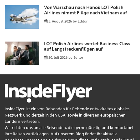
Von Warschau nach Hanoi: LOT Polish
Airlines nimmt Flüge nach Vietnam auf
3. August 2026
by
Editor
LOT Polish Airlines wertet Business Class
auf Langstreckenflügen auf
30. Juli 2026
by
Editor
InsideFlyer ist ein von Reisenden für Reisende entwickeltes globales
Netzwerk und derzeit in den USA, sowie in diversen europäischen
Ländern vertreten.
Wir richten uns an alle Reisenden, die gerne günstig und komfortabel
ihre Reisen zurücklegen. Auf unserem Blog findet Ihr aktuelle
Angebote, Promotions, Reviews über Airlines und Hotels, sowie Travel