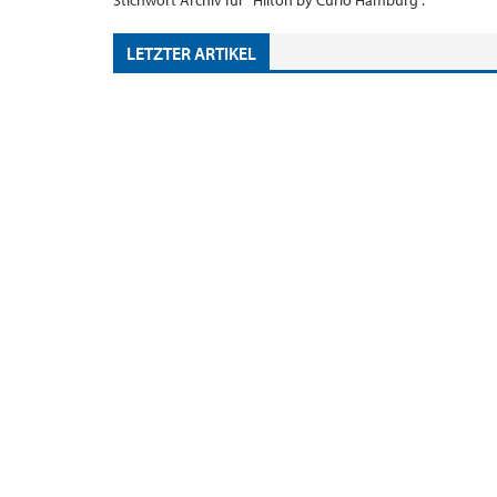
Stichwort Archiv für "Hilton by Curio Hamburg".
LETZTER ARTIKEL