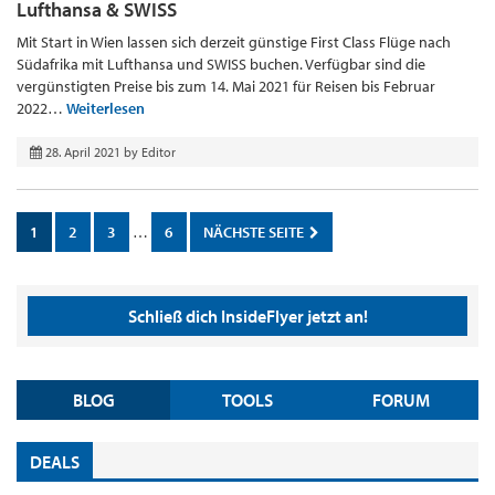
Lufthansa & SWISS
Mit Start in Wien lassen sich derzeit günstige First Class Flüge nach
Südafrika mit Lufthansa und SWISS buchen. Verfügbar sind die
vergünstigten Preise bis zum 14. Mai 2021 für Reisen bis Februar
2022…
Weiterlesen
28. April 2021
by
Editor
1
2
3
…
6
NÄCHSTE SEITE
Schließ dich InsideFlyer jetzt an!
BLOG
TOOLS
FORUM
DEALS