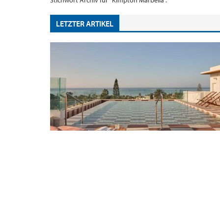
Stichwort Archiv für "Kimpton Marbella".
LETZTER ARTIKEL