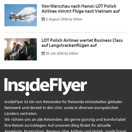
Von Warschau nach Hanoi: LOT Polish
Airlines nimmt Flüge nach Vietnam auf
3. August 2026
by
Editor
LOT Polish Airlines wertet Business Class
auf Langstreckenflügen auf
30. Juli 2026
by
Editor
InsideFlyer ist ein von Reisenden für Reisende entwickeltes globales
Netzwerk und derzeit in den USA, sowie in diversen europäischen
Ländern vertreten.
Wir richten uns an alle Reisenden, die gerne günstig und komfortabel
ihre Reisen zurücklegen. Auf unserem Blog findet Ihr aktuelle
Angebote, Promotions, Reviews über Airlines und Hotels, sowie Travel