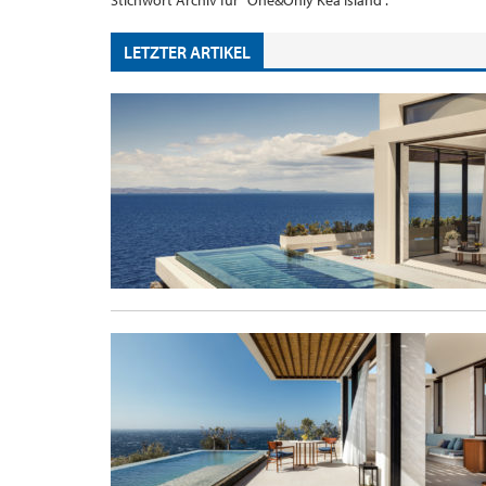
Stichwort Archiv für "One&Only Kéa Island".
LETZTER ARTIKEL