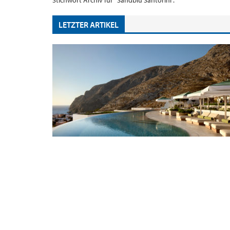
Stichwort Archiv für "Sandblu Santorini".
LETZTER ARTIKEL