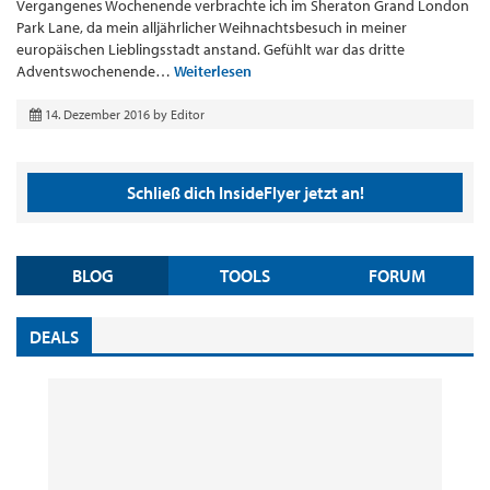
Vergangenes Wochenende verbrachte ich im Sheraton Grand London
Park Lane, da mein alljährlicher Weihnachtsbesuch in meiner
europäischen Lieblingsstadt anstand. Gefühlt war das dritte
Adventswochenende…
Weiterlesen
14. Dezember 2016
by
Editor
Schließ dich InsideFlyer jetzt an!
BLOG
TOOLS
FORUM
DEALS