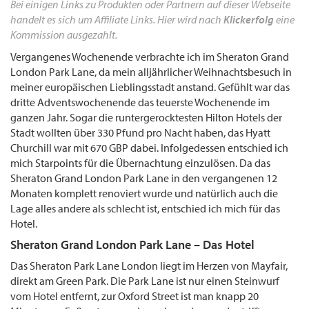
Bei einigen Links zu Produkten oder Partnern auf dieser Webseite
handelt es sich um Affiliate Links. Hier wird nach
Klickerfolg
eine
Kommission ausgezahlt.
Vergangenes Wochenende verbrachte ich im Sheraton Grand
London Park Lane, da mein alljährlicher Weihnachtsbesuch in
meiner europäischen Lieblingsstadt anstand. Gefühlt war das
dritte Adventswochenende das teuerste Wochenende im
ganzen Jahr. Sogar die runtergerocktesten Hilton Hotels der
Stadt wollten über 330 Pfund pro Nacht haben, das Hyatt
Churchill war mit 670 GBP dabei. Infolgedessen entschied ich
mich Starpoints für die Übernachtung einzulösen. Da das
Sheraton Grand London Park Lane in den vergangenen 12
Monaten komplett renoviert wurde und natürlich auch die
Lage alles andere als schlecht ist, entschied ich mich für das
Hotel.
Sheraton Grand London Park Lane – Das Hotel
Das Sheraton Park Lane London liegt im Herzen von Mayfair,
direkt am Green Park. Die Park Lane ist nur einen Steinwurf
vom Hotel entfernt, zur Oxford Street ist man knapp 20