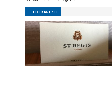
Stichwort Archiv für "St. Regis Istanbul".
LETZTER ARTIKEL