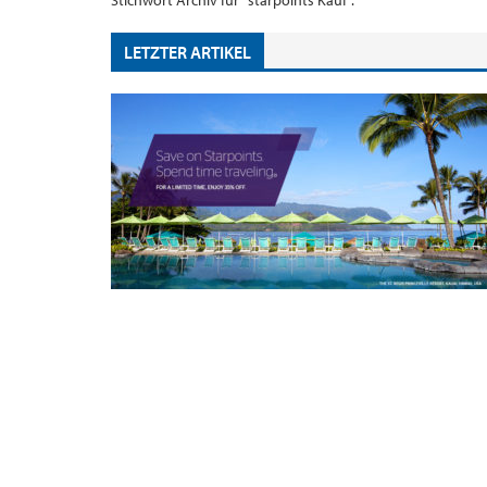
Stichwort Archiv für "starpoints Kauf".
LETZTER ARTIKEL