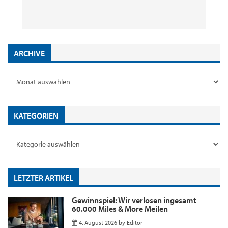
29. Juli 2026
2. Juni 2026
18. Mai 2026
9. Januar 2026
by
by
by
by
Editor
Editor
Editor
Editor
ARCHIVE
KATEGORIEN
LETZTER ARTIKEL
Gewinnspiel: Wir verlosen ingesamt
60.000 Miles & More Meilen
4. August 2026
by
Editor