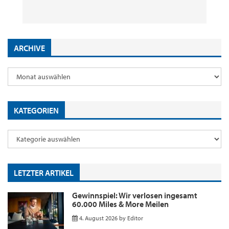
29. Juli 2026
2. Juni 2026
18. Mai 2026
9. Januar 2026
by
by
by
by
Editor
Editor
Editor
Editor
ARCHIVE
KATEGORIEN
LETZTER ARTIKEL
Gewinnspiel: Wir verlosen ingesamt
60.000 Miles & More Meilen
4. August 2026
by
Editor