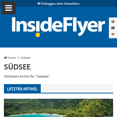
Einloggen oder Anmelden
Home
Südsee
SÜDSEE
Stichwort Archiv für "Südsee".
LETZTER ARTIKEL