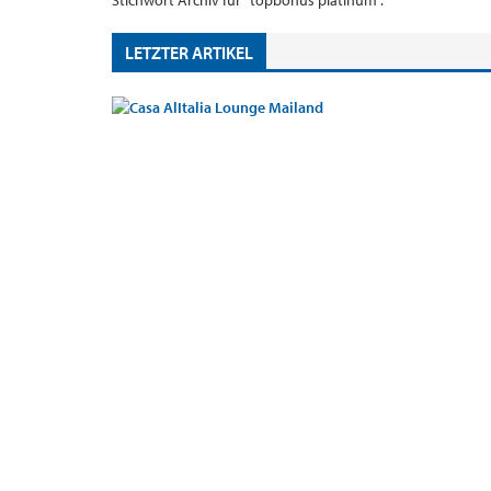
Stichwort Archiv für "topbonus platinum".
LETZTER ARTIKEL