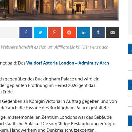
 Webseite handelt es sich um Affiliate Links. Hier wird nach
fnet bald: Das
Waldorf Astoria London – Admiralty Arch
Arch gegenüber des Buckingham Palace und wird ein
 der geplanten Eröffnung im Herbst 2026 geht das
u Ende.
m Gedenken an Königin Victoria in Auftrag gegeben und von
der auch die Fassade des Buckingham Palace gestaltete.
Lage im zeremoniellen Zentrum Londons war das Gebäude
nd staatliche Anlässe. Die sorgfältige Restaurierung erfolgte
rikern, Handwerkern und Denkmalschutzexperten.