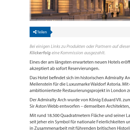
Teilen
Bei einigen Links zu Produkten oder Partnern auf dieser
Klickerfolg
eine Kommission ausgezahlt.
Eines der am längsten erwarteten neuen Hotels eröf
akzeptiert ab sofort Reservierungen.
Das Hotel befindet sich im historischen Admiralty 
Meilenstein für die Luxusmarke Waldorf Astoria. Mit
ambitionierteste Restaurierungsprojekt in London z
Der Admiralty Arch wurde von König Eduard VII. zu
Sir Aston Webb entworfen – demselben Architekten, 
Mit rund 18.500 Quadratmetern Fläche und seiner 
seit jeher ein Symbol für nationale Feierlichkeiten u
in Zusammenarbeit mit führenden britischen Histo