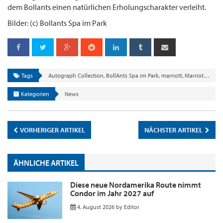
dem Bollants einen natürlichen Erholungscharakter verleiht.
Bilder: (c) Bollants Spa im Park
Tags
Autograph Collection
,
BollAnts Spa im Park
,
marriott
,
Marriott Bonvoy
Kategorien
News
VORHERIGER ARTIKEL
NÄCHSTER ARTIKEL
ÄHNLICHE ARTIKEL
Diese neue Nordamerika Route nimmt
Condor im Jahr 2027 auf
4. August 2026
by
Editor