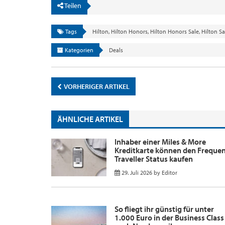
Teilen
Tags
Hilton
,
Hilton Honors
,
Hilton Honors Sale
,
Hilton Sa
Kategorien
Deals
VORHERIGER ARTIKEL
ÄHNLICHE ARTIKEL
Inhaber einer Miles & More
Kreditkarte können den Freque
Traveller Status kaufen
29. Juli 2026
by
Editor
So fliegt ihr günstig für unter
1.000 Euro in der Business Class