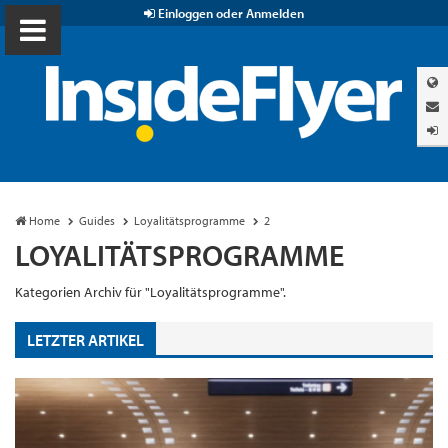
Einloggen oder Anmelden
Home
Guides
Loyalitätsprogramme
2
LOYALITÄTSPROGRAMME
Kategorien Archiv für "Loyalitätsprogramme".
LETZTER ARTIKEL