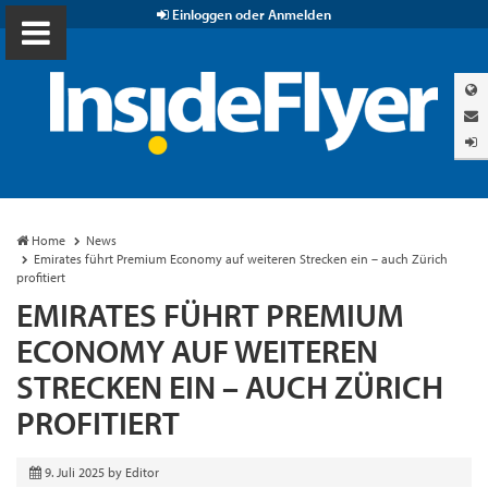
Einloggen oder Anmelden
Home
News
Emirates führt Premium Economy auf weiteren Strecken ein – auch Zürich
profitiert
EMIRATES FÜHRT PREMIUM
ECONOMY AUF WEITEREN
STRECKEN EIN – AUCH ZÜRICH
PROFITIERT
9. Juli 2025
by
Editor