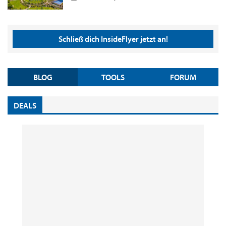
Schließ dich InsideFlyer jetzt an!
BLOG
TOOLS
FORUM
DEALS