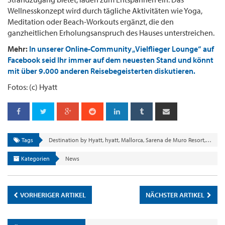
Wellnesskonzept wird durch tägliche Aktivitäten wie Yoga,
Meditation oder Beach-Workouts ergänzt, die den
ganzheitlichen Erholungsanspruch des Hauses unterstreichen.
Mehr:
In unserer Online-Community „Vielflieger Lounge“ auf
Facebook seid Ihr immer auf dem neuesten Stand und könnt
mit über 9.000 anderen Reisebegeisterten diskutieren.
Fotos: (c) Hyatt
Tags
Destination by Hyatt
,
hyatt
,
Mallorca
,
Sarena de Muro Resort
,
World 
Kategorien
News
VORHERIGER ARTIKEL
NÄCHSTER ARTIKEL